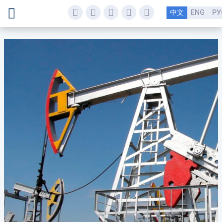
中文
ENG
РУ